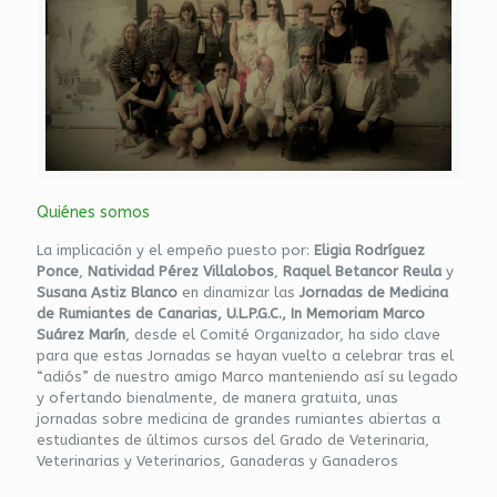
Quiénes somos
La implicación y el empeño puesto por:
Eligia Rodríguez
Ponce
,
Natividad Pérez Villalobos
,
Raquel Betancor Reula
y
Susana Astiz Blanco
en dinamizar las
Jornadas de Medicina
de Rumiantes de Canarias, U.L.P.G.C., In Memoriam Marco
Suárez Marín
, desde el Comité Organizador, ha sido clave
para que estas Jornadas se hayan vuelto a celebrar tras el
“adiós” de nuestro amigo Marco manteniendo así su legado
y ofertando bienalmente, de manera gratuita, unas
jornadas sobre medicina de grandes rumiantes abiertas a
estudiantes de últimos cursos del Grado de Veterinaria,
Veterinarias y Veterinarios, Ganaderas y Ganaderos