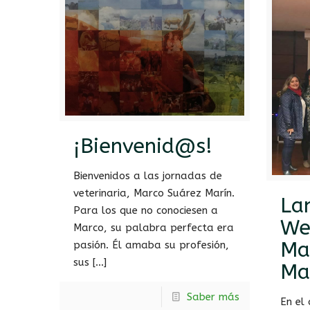
¡Bienvenid@s!
Bienvenidos a las jornadas de
veterinaria, Marco Suárez Marín.
La
Para los que no conociesen a
We
Marco, su palabra perfecta era
Ma
pasión. Él amaba su profesión,
sus
[…]
Ma
Saber más
En el